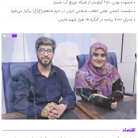
فرسوده بودن ۶۵۰ کیلومتر از شبکه توزیع آب شیراز
رهبر شهید انقلاب/گزارش تصویری
نشست انجمن علمی انقلاب اسلامی ایران در حرم شاهچراغ(ع) برگزار می‌شود
ضرب و شتم دو نفر از کارگران حوزه اتفاقات برق شیراز در کوار از سوی
اجرای ۷۰۰۰ برنامه در کنگره ۱۵ هزار شهید فارس
متخلفان
آثار استاد محمدعلی پرواز در «تک‌نگاره‌های شیراز» با حمایت مدیریت
ارشد شهری ماندگار شد
اقتصاد
تصفیه‌خانه فاضلاب، اکوپارک و شهر آبی در راهند