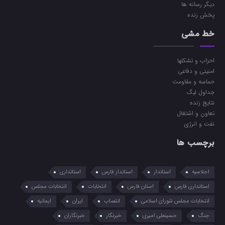
ديگر رسانه ها
پخش زنده
خط مشی
احزاب و تشکلها
امنیتی و دفاعی
حماسه و مقاومت
جداول لیگ
نتایج زنده
تعاون و اشتغال
نفت و انرژی
برچسب ها
اجلاسیه
استاندار
استاندار فارس
استانداری
استانداری فارس
استان فارس
انتخابات
انتخابات مجلس
انتخابات مجلس شورای اسلامی
انتصاب
ایران
ایمانیه
جنگ
حسینعلی امیری
خبرنگار
خبرنگاران