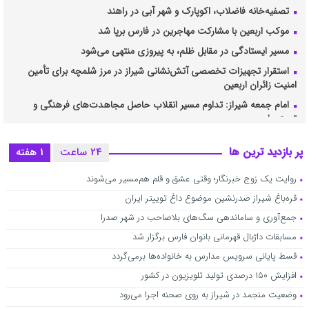
تصفیه‌خانه فاضلاب، اکوپارک و شهر آبی در راهند
موکب‌ اربعین با مشارکت مهاجرین در فارس برپا شد
مسیر ایستادگی در مقابل ظلم، به پیروزی منتهی می‌شود
استقرار تجهیزات تخصصی آتش‌نشانی شیراز در مرز شلمچه برای تأمین
امنیت زائران اربعین
امام جمعه شیراز: تداوم مسیر انقلاب حاصل مجاهدت‌های فرهنگی و
تربیتی است
۹۰ مدرسه فارس به سامانه‌های خورشیدی مجهز می‌شوند
پر بازدید ترین ها
24 ساعت
1 هفته
سپاه پاسداران آیات مقاومت ملت ایران را در میدان عمل ترجمه کرد
همکاری اندیشکده حکمرانی و قانون‌گذاری فارس و اتاق فکر شهرداری
روایت یک زوج خبرنگار؛ وقتی عشق و قلم هم‌مسیر می‌شوند
شیراز برای حل مسائل مدیریت شهری
قره‌باغ شیراز صدرنشین موضوع داغ توییتر ایران
تشکیل منطقه ۱۲ با هدف صیانت از باغات قصردشت
جمع‌آوری و ساماندهی سگ‌های بلاصاحب در شهر صدرا
از اطلاع‌رسانی به روایت‌گری هدفمند برسیم / مرجعیت خبری، کلید
مسابقات داژبال قهرمانی بانوان فارس برگزار شد
آرامش عمومی
قسط پایانی سرویس مدارس به خانواده‌ها برمی‌گردد
عبور از شرایط حساس شبکه در تابستان گرم جنوب
افزایش ۱۵۰ درصدی تولید تلویزیون در کشور
خون‌خواهی رهبر شهید با تغییر دکترین دفاعی پیگیری شود
وضعیت منجمد در شیراز به روی صحنه اجرا می‌رود
آئین اعزام کاروان مردمی سپاه ناحیه ثارالله(ع) شیراز به مراسم وداع با